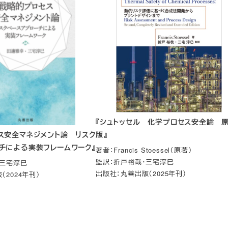
『
シュトッセル 化学プロセス安全論 原
ス安全マネジメント論 リスク
版
』
チによる実装フレームワーク』
著者：Francis Stoessel（原著）
監訳：折戸裕哉・三宅淳巳
・三宅淳巳
出版社：丸善出版（2025年刊）
（2024年刊）