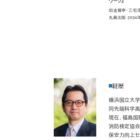
ワーク
』
田邉雅幸・三宅淳
丸善出版 2024
経歴
横浜国立大
同先端科学高
現在、福島国
消防検定協会
保安力向上セ