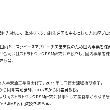
日揮㈱入社以来、海外リスク規制先進国を中心とした大規模プロ
降、国内外リスクベースアプローチ実装支援のため国内事業者様
月より合同会社ストラトジックPSM研究会を設立し、国内事業者
を展開。
立大学安全工学修士修了。2011年に同博士課程後期修了。
年から同非常勤講師、2016年から同客員教授。
0年より同ストラトジックPSM研究会幹事として産官学からなる
年からJIMS客員教授を務める。