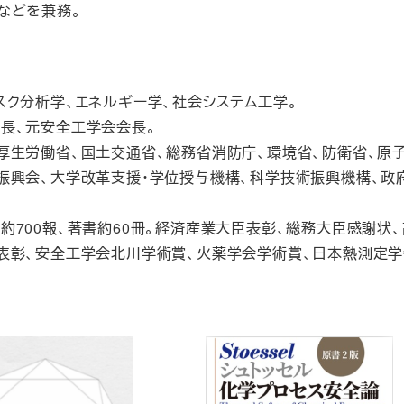
などを兼務。
スク分析学、エネルギー学、社会システム工学。
長、元安全工学会会長。
厚生労働省、国土交通省、総務省消防庁、環境省、防衛省、原
振興会、大学改革支援・学位授与機構、科学技術振興機構、政
約700報、著書約60冊。経済産業大臣表彰、総務大臣感謝状
表彰、安全工学会北川学術賞、火薬学会学術賞、日本熱測定