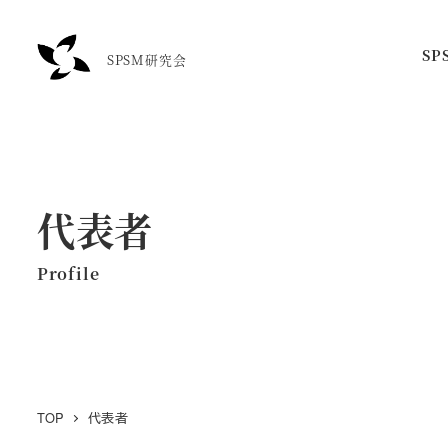
メ
イ
S
SPSM研究会
ン
コ
ン
テ
ン
代表者
ツ
へ
移
動
TOP
代表者