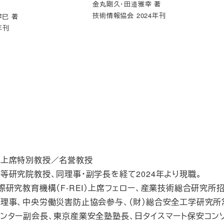
金丸剛久・田邉雅幸 著
技術情報協会 2024年刊
巳 著
年刊
学上席特別教授／名誉教授
等研究院教授、同理事・副学長を経て2024年より現職。
際研究教育機構（F-REI）上席フェロー、産業技術総合研究
理事、中央労働災害防止協会参与、（財）総合安全工学研究所
ンター副会長、東京産業安全塾塾長、日タイスマート保安コンソ